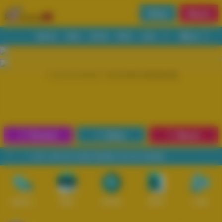
Daftar
Masuk
Menu
Beranda
Sports+
Slots
Casino
Poker
Lotto
Arcade
Fishing
1
2
3
4
5
6
7
8
9
10
11
12
13
14
15
Promosi
Daftar
Masuk
 CHAT UNTUK KONFIRMASI SITUS RESMI.
Sports+
Slots
Casino
Poker
Lotto